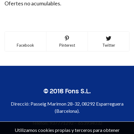
Ofertes no acumulables.
Facebook
Pinterest
Twitter
© 2018 Fons S.L.
Direcció:
Passeig Marimon 28-32, 08292 Esparreguera
(Barcelona).
Telèfon:
937771292
-
653934032
Utilizamos cookies propias y terceros para obtener